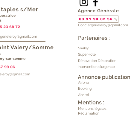
Étaples s/Mer
Agence Générale
pératrice
03 91 90 02 56
s
Conciergerieleroy@gmail.com
5 23 68 72
rgerieleroy@gmail.com
Partenaires :
aint Valery/Somme
Swikly.
s
SuperHote
lery-sur-somme
Rénovation Décoration
intervention d'urgence
57 99 06
ieleroy@gmail.com
Annonce publication
Airbnb
Booking
Abritel
Mentions :
Mentions légales
Réclamation