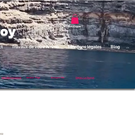
roy
Boutique !
ct
Travaux de votre Airbnb
Mentions légales
Blog
Saint valery sur somme
Hardelot - Plage
Boulogne/Mer
Etaples / Le Touquet
re