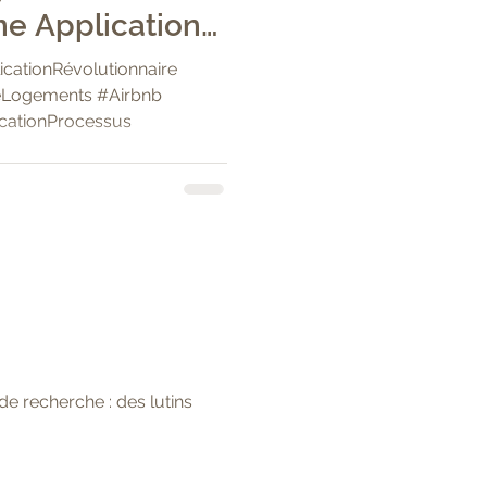
Une Application
e de Style Uber
icationRévolutionnaire
l'Accueil des
reLogements #Airbnb
icationProcessus
verture des
de recherche : des lutins