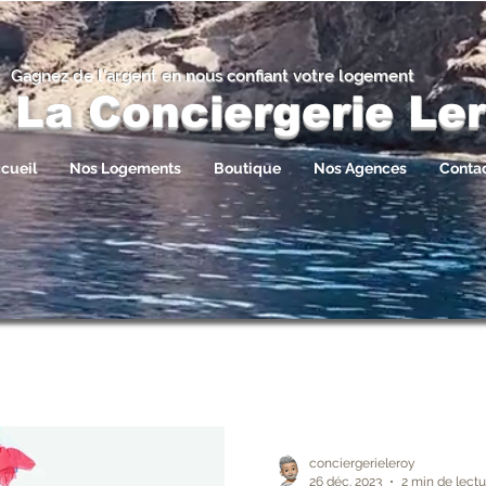
Gagnez de l’argent en nous confiant votre logement
La Conciergerie Le
cueil
Nos Logements
Boutique
Nos Agences
Conta
conciergerieleroy
26 déc. 2023
2 min de lectu