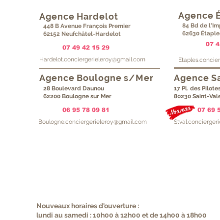
Agence 
Agence Hardelot
84 Bd de l'Im
448 B Avenue François Premier
62630 Étaple
62152 Neufchâtel-Hardelot
07 4
07 49 42 15 29
H
ardelot.conciergerieleroy@gmail.com
Etaples.c
oncie
Agence Boulogne s/Mer
Agence S
28 Boulevard Daunou
17 Pl. des Pilote
62200 Boulogne sur Mer
80230 Saint-Va
06 95 78 09 81
07 69 
Boulogne.c
onciergerieleroy@gmail.com
Stval.c
oncierger
Nouveaux horaires d'ouverture :
lundi au samedi : 10h00 à 12h00 et de 14h00 à 18h00