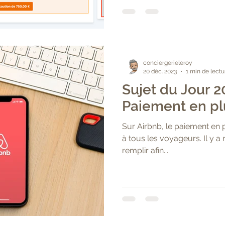
conciergerieleroy
20 déc. 2023
1 min de lectu
Sujet du Jour 
Paiement en plu
Sur Airbnb, le paiement en p
à tous les voyageurs. Il y 
remplir afin...