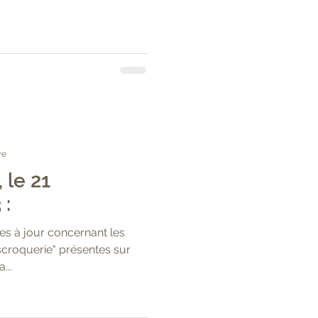
re
 le 21
 :
s à jour concernant les
escroquerie" présentes sur
...