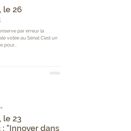
, le 26
3
nserve par erreur la
ale votée au Sénat C’est un
 pour...
re
, le 23
: "Innover dans